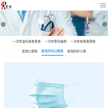
首
页
关
于
新
荣
闻
产
一次性湿化鼻氧管类
一次性雾化器类
一次性吸氧面罩类
进
动
品
客
医用外科口罩类
医用口罩类
医用防护口罩
态
展
户
加
示
服
入
联
务
荣
系
EN
进
我
们