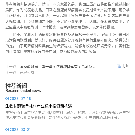
量在短期内快速提升。然而，不容忽视的是，我国口罩产业将面临产能过剩的
局面。作为防疫必需品，口罩在新冠肺炎疫情暴发初期曾因产能不足出现价格
上涨现象，并引来资本追逐，一定程度上导致产能无序扩张，短期内实现产量
大幅增加，口罩价格随之下跌，不少企业遭受冲击。因此，在未来发展中，企
业应当从中吸取教训，理性投资，及时调整发展战略，以免重蹈覆辙。
此外，随着人们消费观念的转变以及消费水平的提升，传统口罩带来的环
境污染问题受到广泛关注。废弃口罩的处理难题有待行业更好解决。值得关注
的是，由于可降解材料具有生物降解能力，能够有效减轻环境污染，由其制造
的可降解口罩市场发展前景广阔，或为极具潜力的新蓝海。
打印
上一篇：
国家药监局：第一类医疗器械备案有关事项意见
下一篇：已经没有了
推荐新闻
Recommended news
2022-07-18
生物制药装备耗材产业迎来投资新机遇
生物制药上游供应链主要包括原材料（试剂、耗材）、科研仪器/设备以及生物
技术支持和相关配套服务，是生物医药企业研发、生产的核心基础环节。
2022-03-21