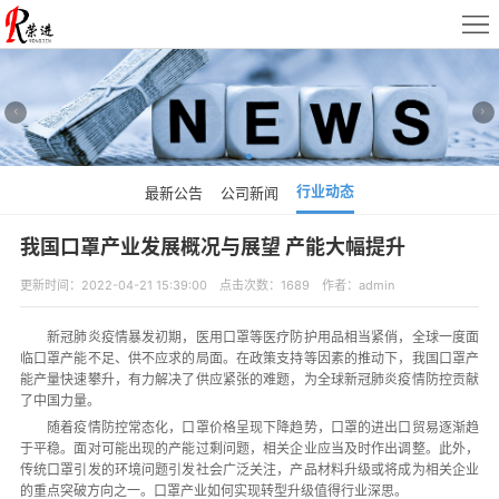
首
页
关
于
新
荣
闻
产
行业动态
最新公告
公司新闻
进
动
品
客
我国口罩产业发展概况与展望 产能大幅提升
态
展
户
加
更新时间：2022-04-21 15:39:00 点击次数：1689 作者：admin
示
服
入
联
新冠肺炎疫情暴发初期，医用口罩等医疗防护用品相当紧俏，全球一度面
临口罩产能不足、供不应求的局面。在政策支持等因素的推动下，我国口罩产
务
荣
能产量快速攀升，有力解决了供应紧张的难题，为全球新冠肺炎疫情防控贡献
系
EN
了中国力量。
随着疫情防控常态化，口罩价格呈现下降趋势，口罩的进出口贸易逐渐趋
进
我
于平稳。面对可能出现的产能过剩问题，相关企业应当及时作出调整。此外，
传统口罩引发的环境问题引发社会广泛关注，产品材料升级或将成为相关企业
们
的重点突破方向之一。口罩产业如何实现转型升级值得行业深思。