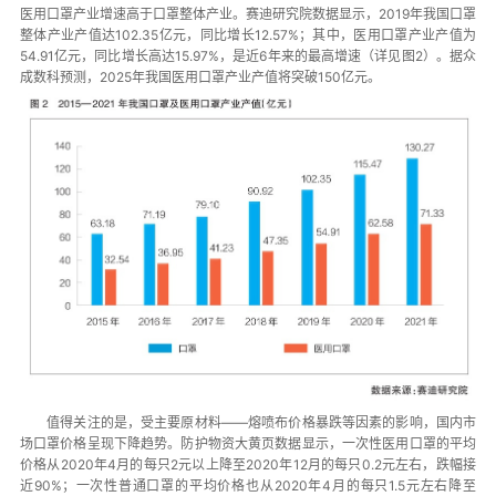
医用口罩产业增速高于口罩整体产业。赛迪研究院数据显示，2019年我国口罩
整体产业产值达102.35亿元，同比增长12.57%；其中，医用口罩产业产值为
54.91亿元，同比增长高达15.97%，是近6年来的最高增速（详见图2）。据众
成数科预测，2025年我国医用口罩产业产值将突破150亿元。
值得关注的是，受主要原材料——熔喷布价格暴跌等因素的影响，国内市
场口罩价格呈现下降趋势。防护物资大黄页数据显示，一次性医用口罩的平均
价格从2020年4月的每只2元以上降至2020年12月的每只0.2元左右，跌幅接
近90%；一次性普通口罩的平均价格也从2020年4月的每只1.5元左右降至